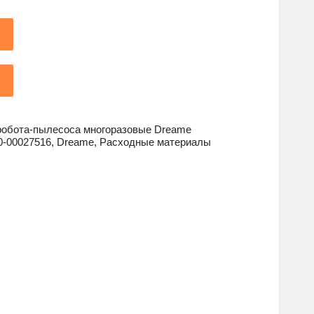
робота-пылесоса многоразовые Dreame
0-00027516
,
Dreame
,
Расходные материалы